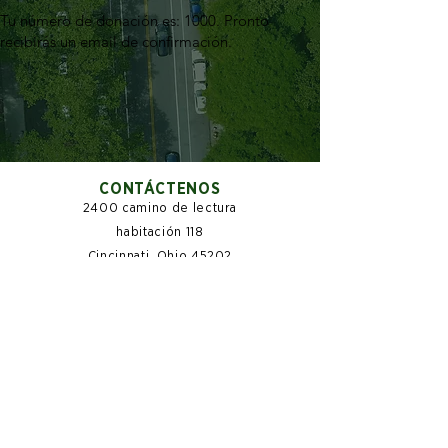
Tu número de donación es: 1000. Pronto
recibirás un email de confirmación.
CONTÁCTENOS
2400 camino de lectura
habitación 118
Cincinnati, Ohio 45202
CONÉCTATE CON NOSOTROS
SUSCRIBIR
Join