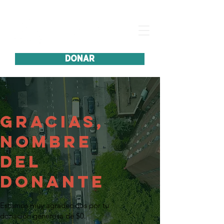
DONAR
Gracias,
Nombre
del
donante
Estamos muy agradecidos por tu
donación generosa de $0.