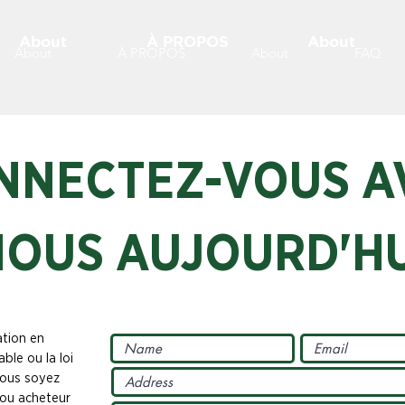
About
À PROPOS
About
About
À PROPOS
About
FAQ
NNECTEZ-VOUS A
NOUS AUJOURD'HU
ation en
ble ou la loi
vous soyez
r ou acheteur