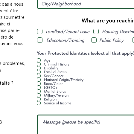
 pas à nous
vent être
ez soumettre
What are you reachi
ire ci-
nse par e-
Landlord/Tenant Issue
Housing Discrim
méro de
Education/Training
Public Policy
ouvons vous
Your Protected Identities (select all that apply
Age
es problèmes,
Criminal History
Disability
 :
Familial Status
Sex/Gender
National Origin/Ethnicity
Race/Color
talité ?
LGBTQ+
Marital Status
Miltary/Veteran
Religion
Source of Income
18