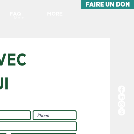
FAIRE UN DON
FAQ
MORE
More
VEC
I